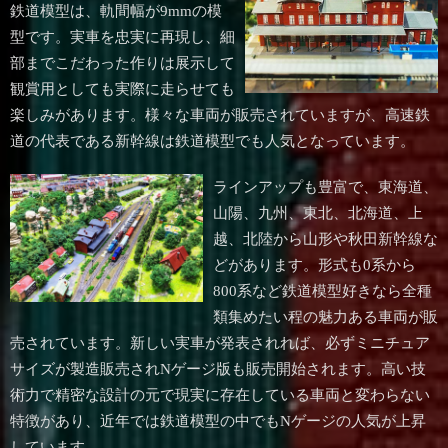
鉄道模型は、軌間幅が9mmの模
型です。実車を忠実に再現し、細
部までこだわった作りは展示して
観賞用としても実際に走らせても
楽しみがあります。様々な車両が販売されていますが、高速鉄
道の代表である新幹線は鉄道模型でも人気となっています。
ラインアップも豊富で、東海道、
山陽、九州、東北、北海道、上
越、北陸から山形や秋田新幹線な
どがあります。形式も0系から
800系など鉄道模型好きなら全種
類集めたい程の魅力ある車両が販
売されています。新しい実車が発表されれば、必ずミニチュア
サイズが製造販売されNゲージ版も販売開始されます。高い技
術力で精密な設計の元で現実に存在している車両と変わらない
特徴があり、近年では鉄道模型の中でもNゲージの人気が上昇
しています。