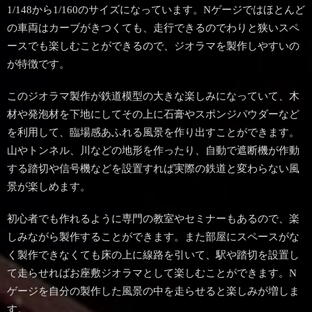
1/148から1/160のサイズになっています。Nゲージではほとんど
の車両はカーブがきつくても、走行できるのでわりと狭いスペ
ースでも楽しむことができるので、ジオラマを製作しやすいの
が特徴です。
このジオラマ製作が鉄道模型の大きな楽しみになっていて、木
材や発泡材を下地にしてその上に石膏やスポンジパウダーなど
を利用して、臨場感あふれる風景を作り出すことができます。
山やトンネル、川などの地形を作ったり、自動で遮断機が作動
する踏切や信号機などを設置すれば実際の鉄道と変わらない風
景が楽しめます。
初心者でも作れるように専門の教室やセミナーもあるので、楽
しみながら製作することができます。また部屋にスペースがな
く製作できなくても床の上に線路を引いて、駅や踏切を設置し
て走らせればお座敷ジオラマとして楽しむことができます。N
ゲージを自分の製作した風景の中を走らせると楽しみが増しま
す。